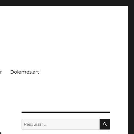
r
Dolemes.art
PESQUISA
Pesquisar
por:
o