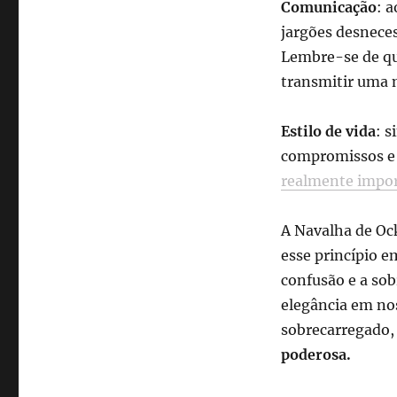
Comunicação
: a
jargões desneces
Lembre-se de qu
transmitir uma 
Estilo de vida
: s
compromissos e 
realmente impo
A Navalha de Ock
esse princípio e
confusão e a sob
elegância em nos
sobrecarregado,
poderosa.