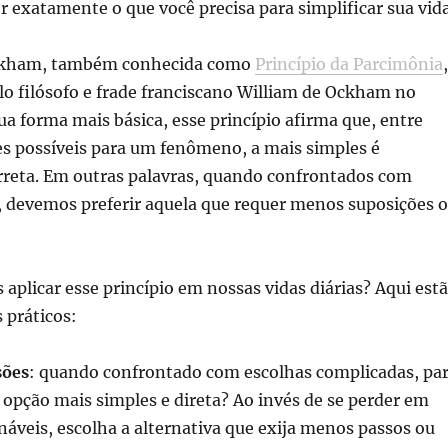
r exatamente o que você precisa para simplificar sua vida
ckham, também conhecida como
Princípio da Parcimônia
,
lo filósofo e frade franciscano William de Ockham no
ua forma mais básica, esse princípio afirma que, entre
es possíveis para um fenômeno, a mais simples é
rreta. Em outras palavras, quando confrontados com
, devemos preferir aquela que requer menos suposições 
plicar esse princípio em nossas vidas diárias? Aqui est
 práticos:
sões
: quando confrontado com escolhas complicadas, pa
a opção mais simples e direta? Ao invés de se perder em
náveis, escolha a alternativa que exija menos passos ou