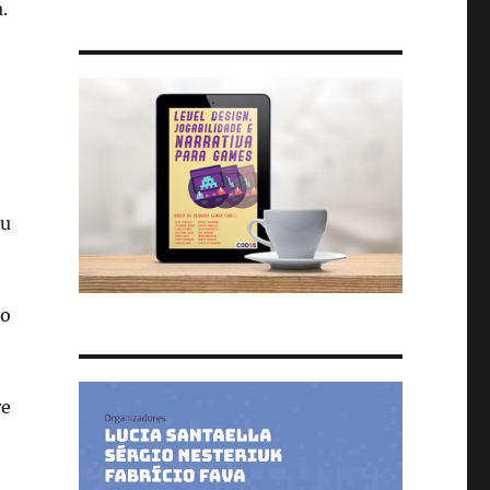
.
ou
ão
re