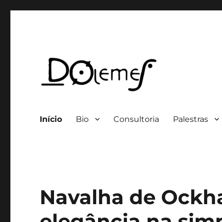
Professor / Consultor
David de Oliveira Lemes
Início
Bio
Consultoria
Palestras
Navalha de Ockh
elegância na simp