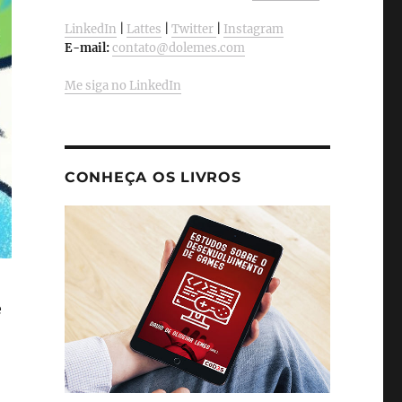
LinkedIn
|
Lattes
|
Twitter
|
Instagram
E-mail:
contato@dolemes.com
Me siga no LinkedIn
CONHEÇA OS LIVROS
e