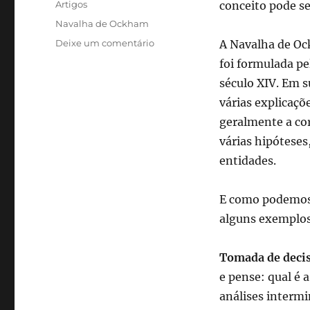
Categorias
Artigos
conceito pode se
Tags
Navalha de Ockham
em
Deixe um comentário
A Navalha de O
Navalha
foi formulada pe
de
século XIV. Em s
Ockham:
encontrando
várias explicaçõ
elegância
geralmente a co
na
várias hipóteses
simplicidade
do
entidades.
cotidiano
E como podemos a
alguns exemplos
Tomada de deci
e pense: qual é 
análises intermi