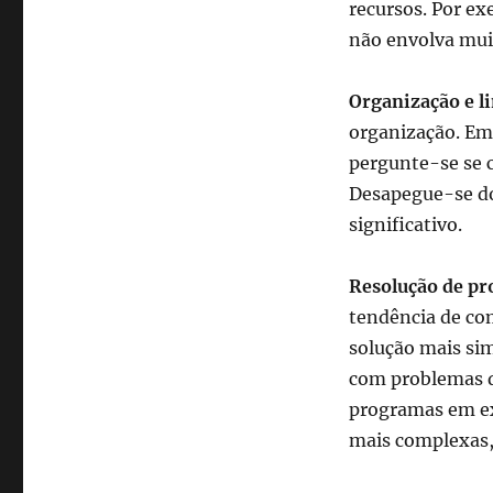
recursos. Por e
não envolva muit
Organização e l
organização. Em
pergunte-se se c
Desapegue-se do 
significativo.
Resolução de p
tendência de com
solução mais sim
com problemas d
programas em ex
mais complexas,