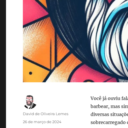
Você já ouviu f
barbear, mas s
Autor
David de Oliveira Lemes
diversas situaçõe
Publicado
26 de março de 2024
sobrecarregado 
em