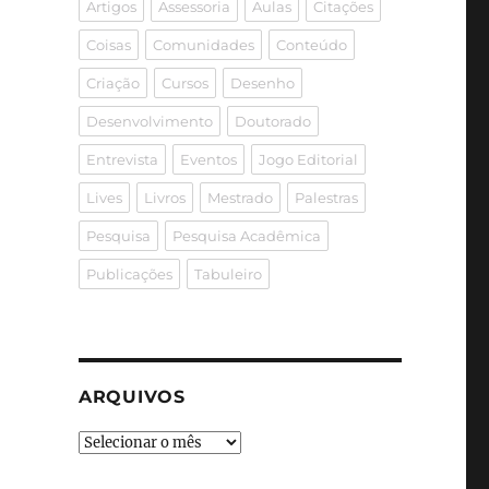
Artigos
Assessoria
Aulas
Citações
Coisas
Comunidades
Conteúdo
Criação
Cursos
Desenho
Desenvolvimento
Doutorado
Entrevista
Eventos
Jogo Editorial
Lives
Livros
Mestrado
Palestras
Pesquisa
Pesquisa Acadêmica
Publicações
Tabuleiro
ARQUIVOS
Arquivos