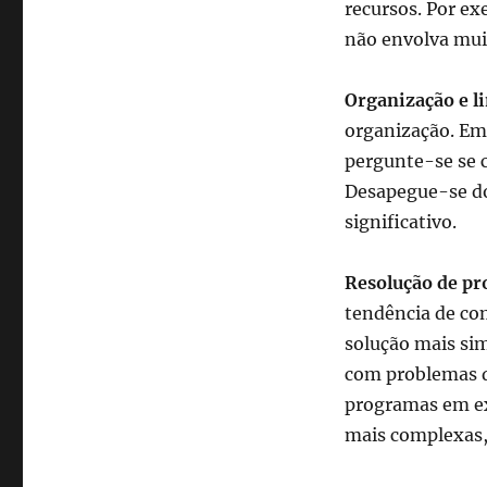
recursos. Por e
não envolva muit
Organização e l
organização. Em
pergunte-se se c
Desapegue-se do 
significativo.
Resolução de p
tendência de com
solução mais sim
com problemas d
programas em ex
mais complexas,