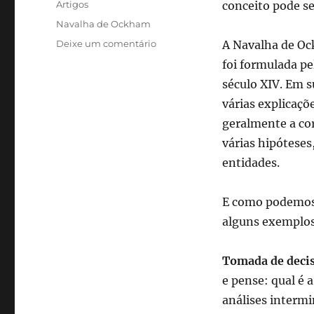
Categorias
Artigos
conceito pode se
Tags
Navalha de Ockham
em
Deixe um comentário
A Navalha de O
Navalha
foi formulada pe
de
século XIV. Em s
Ockham:
encontrando
várias explicaçõ
elegância
geralmente a co
na
várias hipóteses
simplicidade
do
entidades.
cotidiano
E como podemos a
alguns exemplos
Tomada de deci
e pense: qual é 
análises intermi