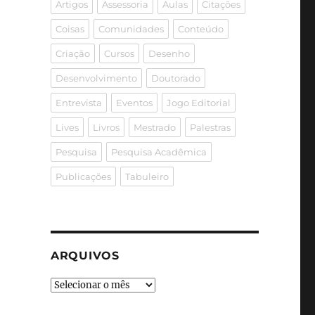
Artigos
Assessoria
Aulas
Citações
Coisas
Comunidades
Conteúdo
Criação
Cursos
Desenho
Desenvolvimento
Doutorado
Entrevista
Eventos
Jogo Editorial
Lives
Livros
Mestrado
Palestras
Pesquisa
Pesquisa Acadêmica
Publicações
Tabuleiro
ARQUIVOS
Arquivos