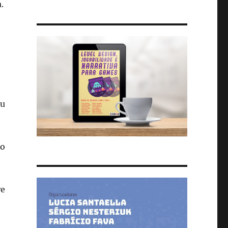
.
ou
ão
re