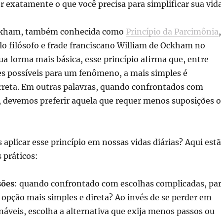
r exatamente o que você precisa para simplificar sua vida
ckham, também conhecida como
Princípio da Parcimônia
,
lo filósofo e frade franciscano William de Ockham no
ua forma mais básica, esse princípio afirma que, entre
es possíveis para um fenômeno, a mais simples é
rreta. Em outras palavras, quando confrontados com
, devemos preferir aquela que requer menos suposições 
plicar esse princípio em nossas vidas diárias? Aqui est
 práticos:
sões
: quando confrontado com escolhas complicadas, pa
a opção mais simples e direta? Ao invés de se perder em
náveis, escolha a alternativa que exija menos passos ou