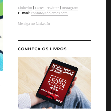
LinkedIn
|
Lattes
|
Twitter
|
Instagram
E-mail:
contato@dolemes.com
Me siga no LinkedIn
CONHEÇA OS LIVROS
e