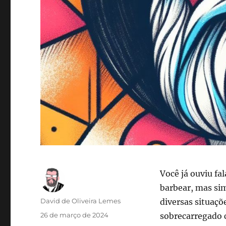
Você já ouviu f
barbear, mas s
Autor
David de Oliveira Lemes
diversas situaçõe
Publicado
26 de março de 2024
sobrecarregado 
em