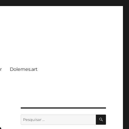
r
Dolemes.art
PESQUISA
Pesquisar
por:
o