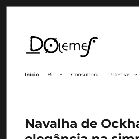
Professor / Consultor
David de Oliveira Lemes
Início
Bio
Consultoria
Palestras
Navalha de Ockh
elegância na simp