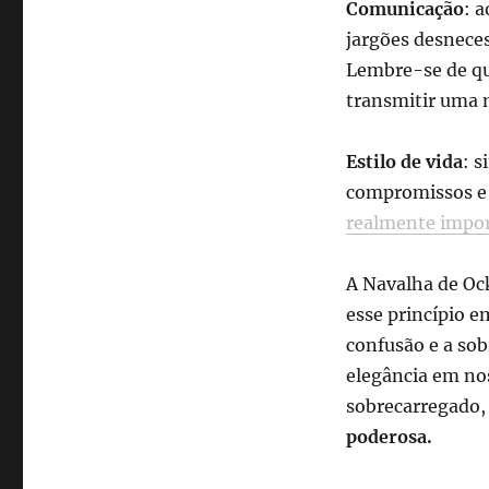
Comunicação
: a
jargões desneces
Lembre-se de qu
transmitir uma 
Estilo de vida
: s
compromissos e 
realmente impo
A Navalha de Ock
esse princípio e
confusão e a sob
elegância em nos
sobrecarregado,
poderosa.