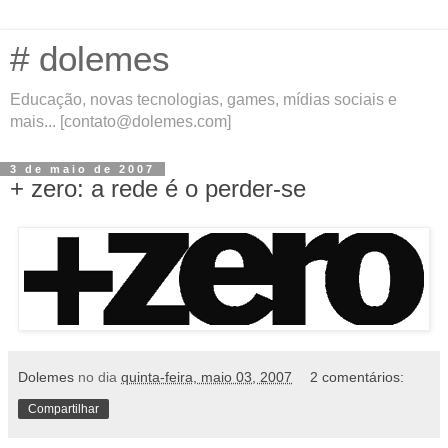
# dolemes
Educação, novas tecnologias, games, mídias sociais e
mais... [contato@dolemes.com]
3 de maio de 2007
+ zero: a rede é o perder-se
Dolemes
no dia
quinta-feira, maio 03, 2007
2 comentários:
Compartilhar