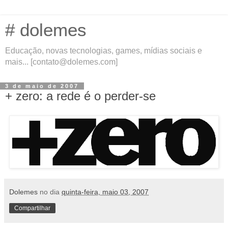
# dolemes
Educação, novas tecnologias, games, mídias sociais e
mais... [contato@dolemes.com]
3 de maio de 2007
+ zero: a rede é o perder-se
Dolemes
no dia
quinta-feira, maio 03, 2007
Compartilhar