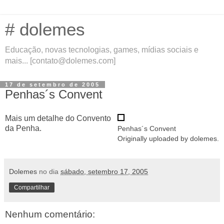
# dolemes
Educação, novas tecnologias, games, mídias sociais e
mais... [contato@dolemes.com]
17 de setembro de 2005
Penhas´s Convent
Mais um detalhe do Convento
da Penha.
Penhas´s Convent
Originally uploaded by
dolemes
.
Dolemes
no dia
sábado, setembro 17, 2005
Compartilhar
Nenhum comentário: