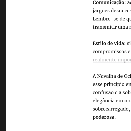
Comunicação
: a
jargões desneces
Lembre-se de qu
transmitir uma 
Estilo de vida
: s
compromissos e 
realmente impo
A Navalha de Ock
esse princípio e
confusão e a sob
elegância em nos
sobrecarregado,
poderosa.