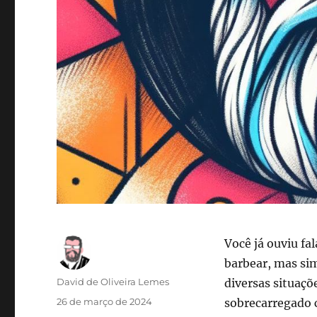
Você já ouviu f
barbear, mas s
Autor
David de Oliveira Lemes
diversas situaçõe
Publicado
26 de março de 2024
sobrecarregado 
em