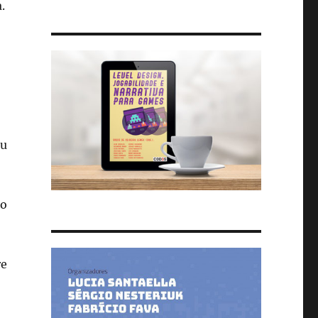
.
ou
ão
re