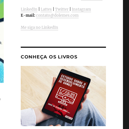
LinkedIn
|
Lattes
|
Twitter
|
Instagram
E-mail:
contato@dolemes.com
Me siga no LinkedIn
CONHEÇA OS LIVROS
e