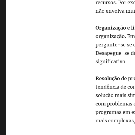
recursos. Por e
não envolva muit
Organização e l
organização. Em
pergunte-se se c
Desapegue-se do 
significativo.
Resolução de p
tendência de com
solução mais sim
com problemas d
programas em ex
mais complexas,