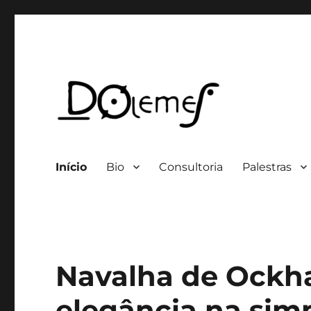
Professor / Consultor
David de Oliveira Lemes
Início
Bio
Consultoria
Palestras
Navalha de Ockh
elegância na simp