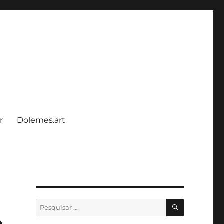
r
Dolemes.art
PESQUISA
Pesquisar
por:
o