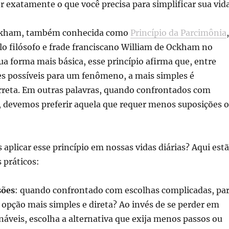
r exatamente o que você precisa para simplificar sua vida
ckham, também conhecida como
Princípio da Parcimônia
,
lo filósofo e frade franciscano William de Ockham no
ua forma mais básica, esse princípio afirma que, entre
es possíveis para um fenômeno, a mais simples é
rreta. Em outras palavras, quando confrontados com
, devemos preferir aquela que requer menos suposições 
plicar esse princípio em nossas vidas diárias? Aqui est
 práticos:
sões
: quando confrontado com escolhas complicadas, pa
a opção mais simples e direta? Ao invés de se perder em
náveis, escolha a alternativa que exija menos passos ou