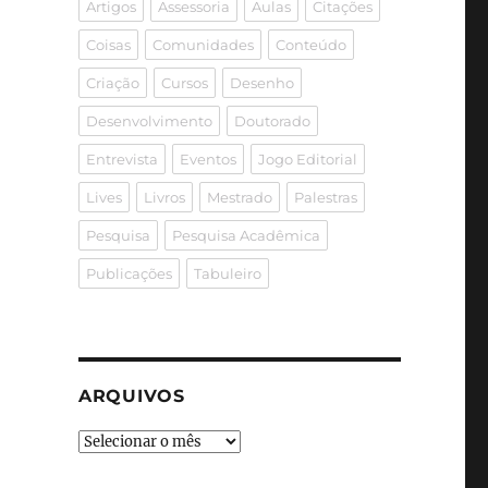
Artigos
Assessoria
Aulas
Citações
Coisas
Comunidades
Conteúdo
Criação
Cursos
Desenho
Desenvolvimento
Doutorado
Entrevista
Eventos
Jogo Editorial
Lives
Livros
Mestrado
Palestras
Pesquisa
Pesquisa Acadêmica
Publicações
Tabuleiro
ARQUIVOS
Arquivos