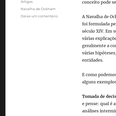
Categorias
Artigos
conceito pode se
Tags
Navalha de Ockham
em
Deixe um comentário
A Navalha de O
Navalha
foi formulada pe
de
século XIV. Em s
Ockham:
encontrando
várias explicaçõ
elegância
geralmente a co
na
várias hipóteses
simplicidade
do
entidades.
cotidiano
E como podemos a
alguns exemplos
Tomada de deci
e pense: qual é 
análises intermi