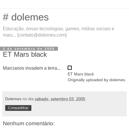
# dolemes
Educação, novas tecnologias, games, mídias sociais e
mais... [contato@dolemes.com]
3 de setembro de 2005
ET Mars black
Marcianos invadem a terra...
ET Mars black
Originally uploaded by
dolemes
.
Dolemes
no dia
sábado, setembro 03, 2005
Compartilhar
Nenhum comentário: