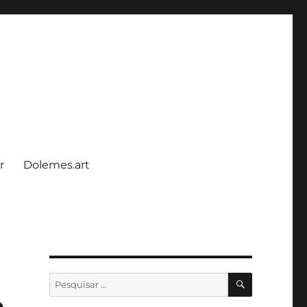
r
Dolemes.art
PESQUISA
Pesquisar
por:
o