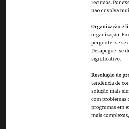
recursos. Por e
não envolva muit
Organização e l
organização. Em
pergunte-se se c
Desapegue-se do 
significativo.
Resolução de p
tendência de com
solução mais sim
com problemas d
programas em ex
mais complexas,