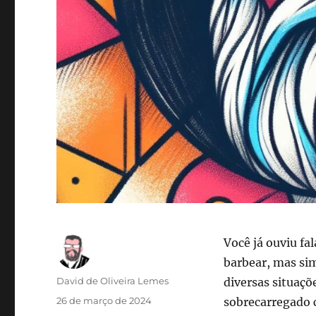
Você já ouviu f
barbear, mas s
Autor
David de Oliveira Lemes
diversas situaçõe
Publicado
26 de março de 2024
sobrecarregado 
em