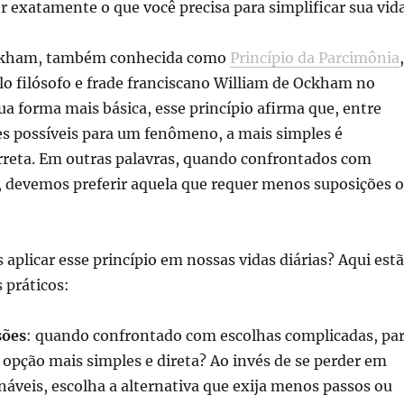
r exatamente o que você precisa para simplificar sua vida
ckham, também conhecida como
Princípio da Parcimônia
,
lo filósofo e frade franciscano William de Ockham no
ua forma mais básica, esse princípio afirma que, entre
es possíveis para um fenômeno, a mais simples é
rreta. Em outras palavras, quando confrontados com
, devemos preferir aquela que requer menos suposições 
plicar esse princípio em nossas vidas diárias? Aqui est
 práticos:
sões
: quando confrontado com escolhas complicadas, pa
a opção mais simples e direta? Ao invés de se perder em
náveis, escolha a alternativa que exija menos passos ou