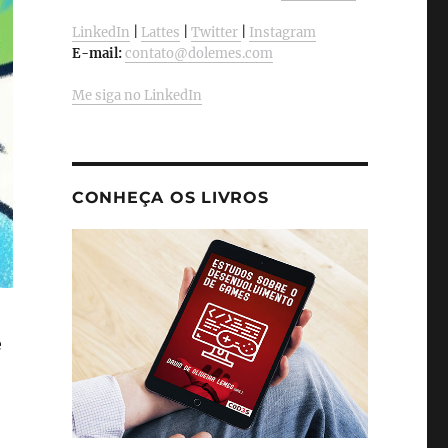
LinkedIn
|
Lattes
|
Twitter
|
Instagram
E-mail:
contato@dolemes.com
Me siga no LinkedIn
CONHEÇA OS LIVROS
e