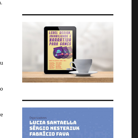
.
ou
ão
re