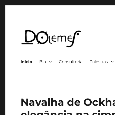
Professor / Consultor
David de Oliveira Lemes
Início
Bio
Consultoria
Palestras
Navalha de Ockh
elegância na simp