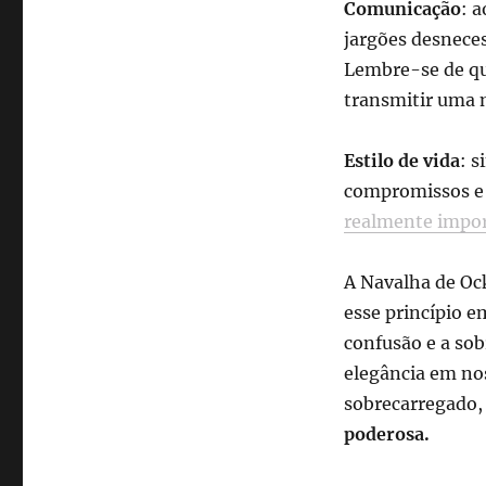
Comunicação
: a
jargões desneces
Lembre-se de qu
transmitir uma 
Estilo de vida
: s
compromissos e 
realmente impo
A Navalha de Ock
esse princípio e
confusão e a sob
elegância em nos
sobrecarregado,
poderosa.