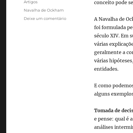
Categorias
Artigos
conceito pode se
Tags
Navalha de Ockham
em
Deixe um comentário
A Navalha de O
Navalha
foi formulada pe
de
século XIV. Em s
Ockham:
encontrando
várias explicaçõ
elegância
geralmente a co
na
várias hipóteses
simplicidade
do
entidades.
cotidiano
E como podemos a
alguns exemplos
Tomada de deci
e pense: qual é 
análises intermi