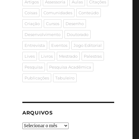
Artigos
Assessoria
Aulas
Citações
Coisas
Comunidades
Conteúdo
Criação
Cursos
Desenho
Desenvolvimento
Doutorado
Entrevista
Eventos
Jogo Editorial
Lives
Livros
Mestrado
Palestras
Pesquisa
Pesquisa Acadêmica
Publicações
Tabuleiro
ARQUIVOS
Arquivos