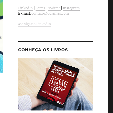
LinkedIn
|
Lattes
|
Twitter
|
Instagram
E-mail:
contato@dolemes.com
Me siga no LinkedIn
CONHEÇA OS LIVROS
e