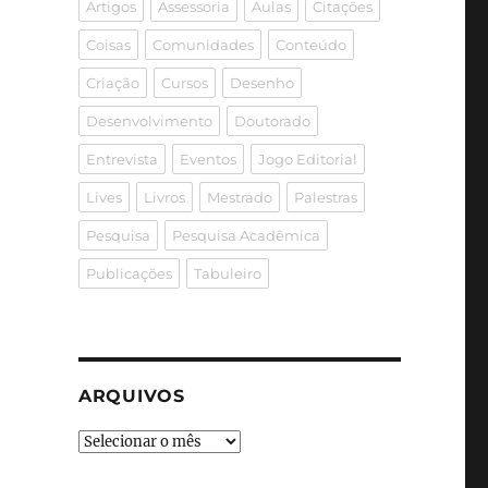
Artigos
Assessoria
Aulas
Citações
Coisas
Comunidades
Conteúdo
Criação
Cursos
Desenho
Desenvolvimento
Doutorado
Entrevista
Eventos
Jogo Editorial
Lives
Livros
Mestrado
Palestras
Pesquisa
Pesquisa Acadêmica
Publicações
Tabuleiro
ARQUIVOS
Arquivos