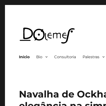
Professor / Consultor
David de Oliveira Lemes
Início
Bio
Consultoria
Palestras
Navalha de Ockh
elegância na simp