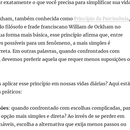
r exatamente o que você precisa para simplificar sua vida
ckham, também conhecida como
Princípio da Parcimônia
,
lo filósofo e frade franciscano William de Ockham no
ua forma mais básica, esse princípio afirma que, entre
es possíveis para um fenômeno, a mais simples é
rreta. Em outras palavras, quando confrontados com
, devemos preferir aquela que requer menos suposições 
plicar esse princípio em nossas vidas diárias? Aqui est
 práticos:
sões
: quando confrontado com escolhas complicadas, pa
a opção mais simples e direta? Ao invés de se perder em
náveis, escolha a alternativa que exija menos passos ou