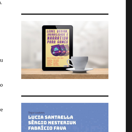
.
ou
ão
re