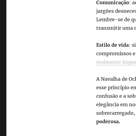
Comunicação
: a
jargões desneces
Lembre-se de qu
transmitir uma 
Estilo de vida
: s
compromissos e 
realmente impo
A Navalha de Ock
esse princípio e
confusão e a sob
elegância em nos
sobrecarregado,
poderosa.