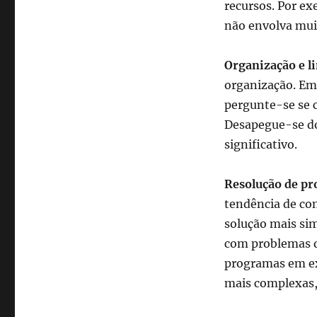
recursos. Por e
não envolva muit
Organização e l
organização. Em
pergunte-se se c
Desapegue-se do 
significativo.
Resolução de p
tendência de com
solução mais sim
com problemas d
programas em ex
mais complexas,