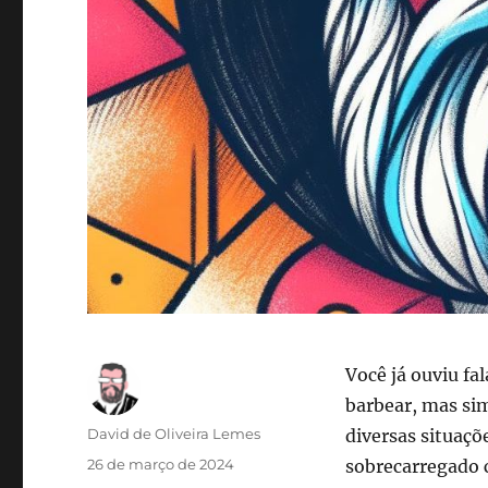
Você já ouviu f
barbear, mas s
Autor
David de Oliveira Lemes
diversas situaçõe
Publicado
26 de março de 2024
sobrecarregado 
em