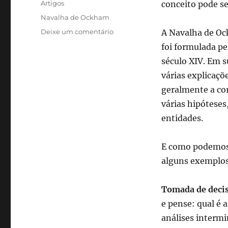
Categorias
Artigos
conceito pode se
Tags
Navalha de Ockham
em
Deixe um comentário
A Navalha de O
Navalha
foi formulada pe
de
século XIV. Em s
Ockham:
encontrando
várias explicaçõ
elegância
geralmente a co
na
várias hipóteses
simplicidade
do
entidades.
cotidiano
E como podemos a
alguns exemplos
Tomada de deci
e pense: qual é 
análises intermi