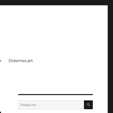
r
Dolemes.art
PESQUISA
Pesquisar
por:
o