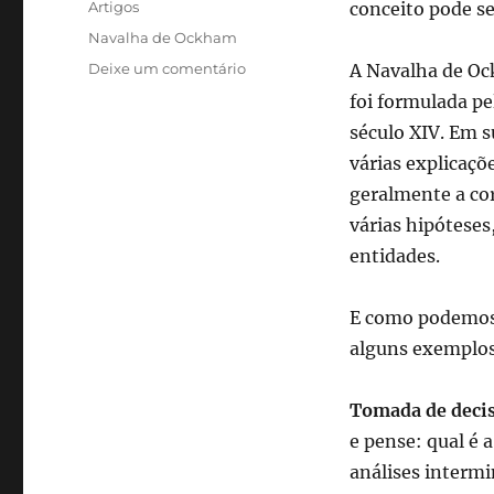
Categorias
Artigos
conceito pode se
Tags
Navalha de Ockham
em
Deixe um comentário
A Navalha de O
Navalha
foi formulada pe
de
século XIV. Em s
Ockham:
encontrando
várias explicaçõ
elegância
geralmente a co
na
várias hipóteses
simplicidade
do
entidades.
cotidiano
E como podemos a
alguns exemplos
Tomada de deci
e pense: qual é 
análises intermi