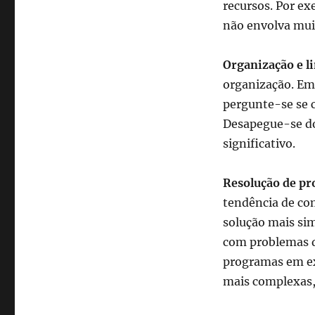
recursos. Por e
não envolva muit
Organização e l
organização. Em
pergunte-se se c
Desapegue-se do 
significativo.
Resolução de p
tendência de com
solução mais sim
com problemas d
programas em ex
mais complexas,