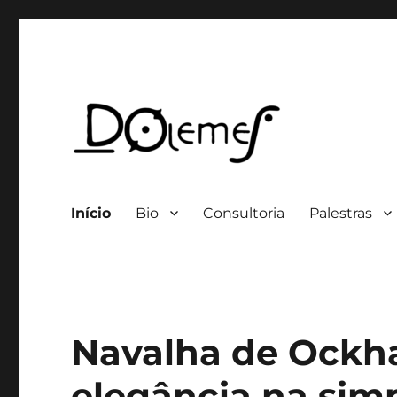
Professor / Consultor
David de Oliveira Lemes
Início
Bio
Consultoria
Palestras
Navalha de Ockh
elegância na simp