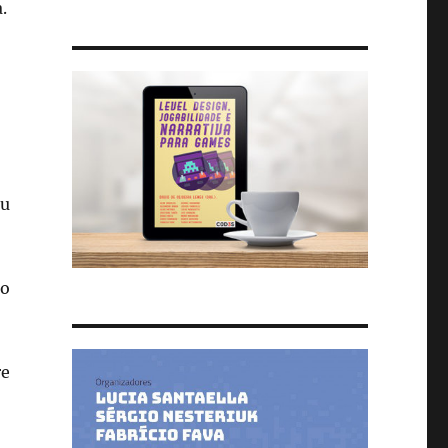
.
ou
ão
re