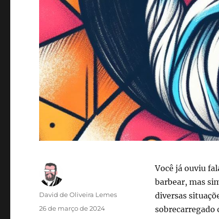
Você já ouviu f
barbear, mas s
Autor
David de Oliveira Lemes
diversas situaçõe
Publicado
26 de março de 2024
sobrecarregado 
em