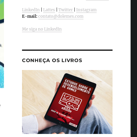
LinkedIn
|
Lattes
|
Twitter
|
Instagram
E-mail:
contato@dolemes.com
Me siga no LinkedIn
CONHEÇA OS LIVROS
e