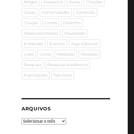
Artigos
Assessoria
Aulas
Citações
Coisas
Comunidades
Conteúdo
Criação
Cursos
Desenho
Desenvolvimento
Doutorado
Entrevista
Eventos
Jogo Editorial
Lives
Livros
Mestrado
Palestras
Pesquisa
Pesquisa Acadêmica
Publicações
Tabuleiro
ARQUIVOS
Arquivos