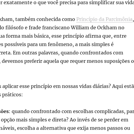
r exatamente o que você precisa para simplificar sua vida
ckham, também conhecida como
Princípio da Parcimônia
,
lo filósofo e frade franciscano William de Ockham no
ua forma mais básica, esse princípio afirma que, entre
es possíveis para um fenômeno, a mais simples é
rreta. Em outras palavras, quando confrontados com
, devemos preferir aquela que requer menos suposições 
plicar esse princípio em nossas vidas diárias? Aqui est
 práticos:
sões
: quando confrontado com escolhas complicadas, pa
a opção mais simples e direta? Ao invés de se perder em
náveis, escolha a alternativa que exija menos passos ou