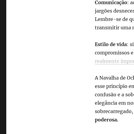
Comunicação
: a
jargões desneces
Lembre-se de qu
transmitir uma 
Estilo de vida
: s
compromissos e 
realmente impo
A Navalha de Ock
esse princípio e
confusão e a sob
elegância em nos
sobrecarregado,
poderosa.