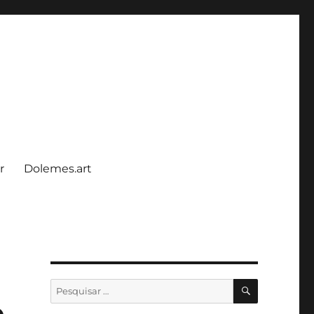
r
Dolemes.art
PESQUISA
Pesquisar
por:
o